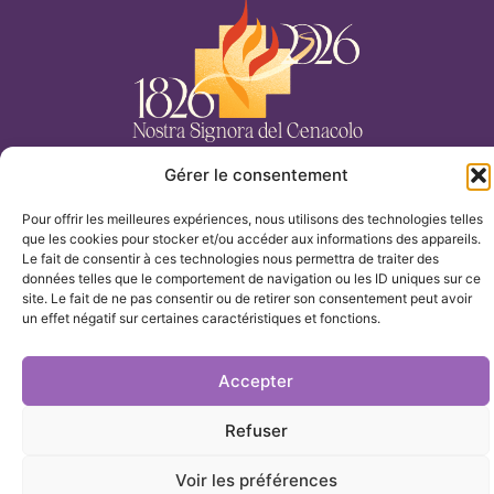
Nostra Signora del Cenacolo
Gérer le consentement
CASA
Pour offrir les meilleures expériences, nous utilisons des technologies telles
TEMI
que les cookies pour stocker et/ou accéder aux informations des appareils.
Le fait de consentir à ces technologies nous permettra de traiter des
données telles que le comportement de navigation ou les ID uniques sur ce
I NOSTRI ARCHIVI
site. Le fait de ne pas consentir ou de retirer son consentement peut avoir
un effet négatif sur certaines caractéristiques et fonctions.
LA NOSTRA PRESENZA
Accepter
Nostra Signora del Cenacolo ©2025
Refuser
Avviso legale e informativa sulla privacy
Biscotti
Voir les préférences
Prodotto da Bluekat Digital