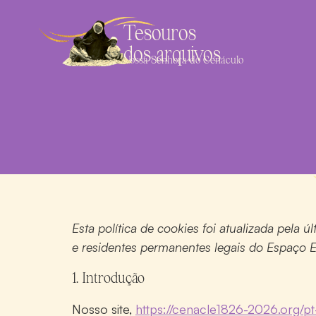
Tesouros
dos arquivos
Nossa Senhora do Cenáculo
Esta política de cookies foi atualizada pela 
e residentes permanentes legais do Espaço 
1. Introdução
Nosso site,
https://cenacle1826-2026.org/pt