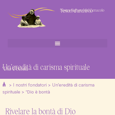
Tesori d'archivio
Nostra Signora del Cenacolo
Un'eredità di carisma spirituale
“Dio è bontà
I nostri fondatori
Un'eredità di carisma
>
>
spirituale
>
“Dio è bontà
Rivelare la bontà di Dio