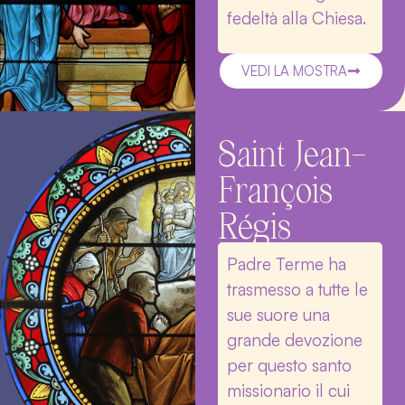
fedeltà alla Chiesa.
VEDI LA MOSTRA
Saint Jean-
François
Régis
Padre Terme ha
trasmesso a tutte le
sue suore una
grande devozione
per questo santo
missionario il cui