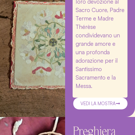
loro devozione al
Sacro Cuore, Padre
Terme e Madre
Thérèse
condividevano un
grande amore e
una profonda
adorazione per il
Santissimo
Sacramento e la
Messa.
VEDI LA MOSTRA
Preghiera