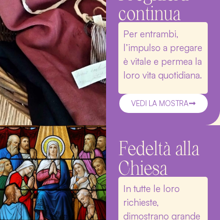
continua
Per entrambi,
l’impulso a pregare
è vitale e permea la
loro vita quotidiana.
VEDI LA MOSTRA
Fedeltà alla
Chiesa
In tutte le loro
richieste,
dimostrano grande