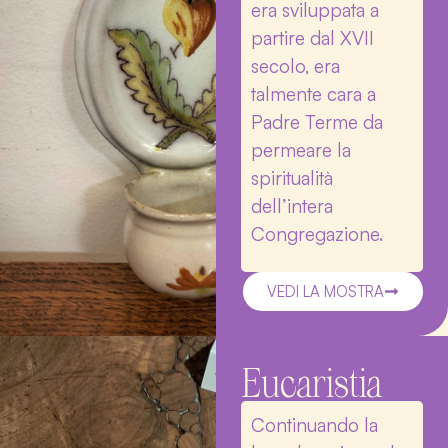
era sviluppata a
partire dal XVII
secolo, era
talmente cara a
Padre Terme da
permeare la
spiritualità
dell’intera
Congregazione.
VEDI LA MOSTRA
Eucaristia
Continuando la