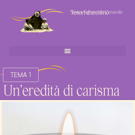
Tesori d'archivio
Nostra Signora del Cenacolo
TEMA 1
Un'eredità di carisma