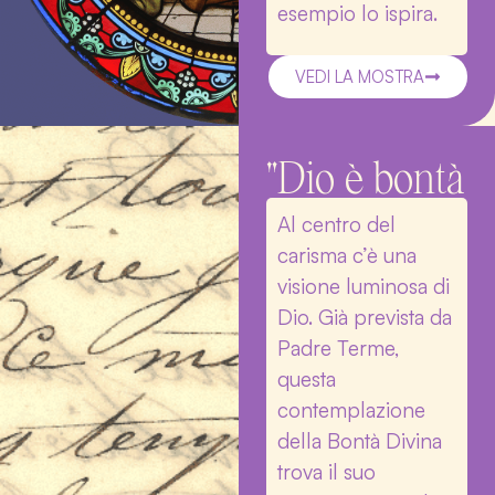
esempio lo ispira.
VEDI LA MOSTRA
"Dio è bontà
Al centro del
carisma c’è una
visione luminosa di
Dio. Già prevista da
Padre Terme,
questa
contemplazione
della Bontà Divina
trova il suo