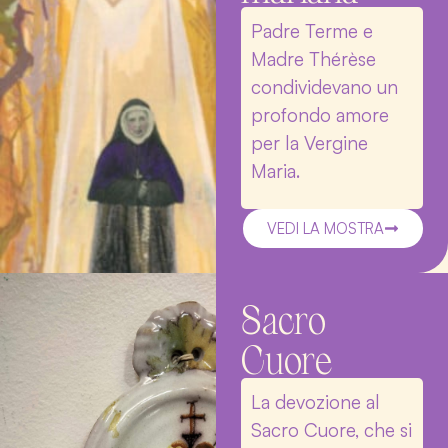
Padre Terme e
Madre Thérèse
condividevano un
profondo amore
per la Vergine
Maria.
VEDI LA MOSTRA
Sacro
Cuore
La devozione al
Sacro Cuore, che si