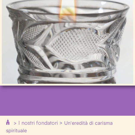
I nostri fondatori
>
>
Un'eredità di carisma
spirituale