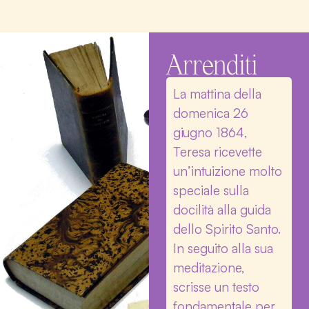
Arrenditi
La mattina della
domenica 26
giugno 1864,
Teresa ricevette
un’intuizione molto
speciale sulla
docilità alla guida
dello Spirito Santo.
In seguito alla sua
meditazione,
scrisse un testo
fondamentale per