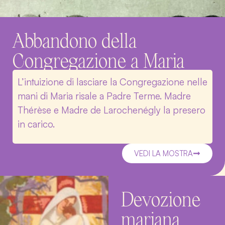
Abbandono della
Congregazione a Maria
L’intuizione di lasciare la Congregazione nelle
mani di Maria risale a Padre Terme. Madre
Thérèse e Madre de Larochenégly la presero
in carico.
VEDI LA MOSTRA
Devozione
mariana