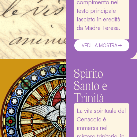
compimento nel
testo principale
lasciato in eredità
da Madre Teresa.
VEDI LA MOSTRA
Spirito
Santo e
Trinità
La vita spirituale del
Cenacolo è
immersa nel
mistero trinitario, in