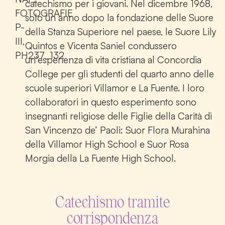
catechismo per i giovani. Nel dicembre 1968,
FOTOGRAFIE
solo un anno dopo la fondazione delle Suore
P-
della Stanza Superiore nel paese, le Suore Lily
III,
Quintos e Vicenta Saniel condussero
PH237_132
un’esperienza di vita cristiana al Concordia
College per gli studenti del quarto anno delle
scuole superiori Villamor e La Fuente. I loro
collaboratori in questo esperimento sono
insegnanti religiose delle Figlie della Carità di
San Vincenzo de’ Paoli: Suor Flora Murahina
della Villamor High School e Suor Rosa
Morgia della La Fuente High School.
Catechismo tramite
corrispondenza