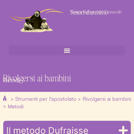
Tesori d'archivio
Nostra Signora del Cenacolo
Rivolgersi ai bambini
Metodi
Strumenti per l'apostolato
Rivolgersi ai bambini
>
>
>
Metodi
Il metodo Dufraisse