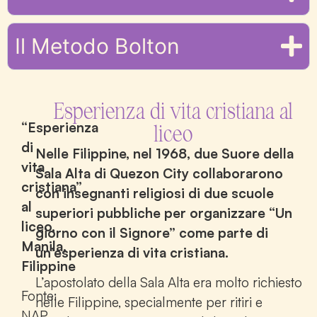
Il Metodo Bolton
Esperienza di vita cristiana al
“Esperienza
liceo
di
Nelle Filippine, nel 1968, due Suore della
vita
Sala Alta di Quezon City collaborarono
cristiana”
con insegnanti religiosi di due scuole
al
superiori pubbliche per organizzare “Un
liceo,
giorno con il Signore” come parte di
Manila,
un’esperienza di vita cristiana.
Filippine
L’apostolato della Sala Alta era molto richiesto
Fonte:
nelle Filippine, specialmente per ritiri e
NAP,