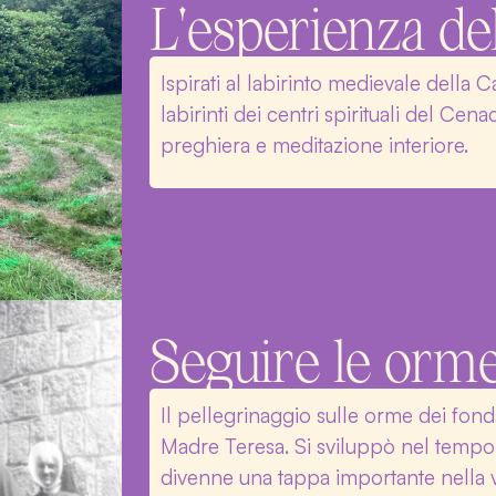
L'esperienza del
Ispirati al labirinto medievale della C
labirinti dei centri spirituali del Ce
preghiera e meditazione interiore.
Seguire le orme
Il pellegrinaggio sulle orme dei fond
Madre Teresa. Si sviluppò nel tempo: i
divenne una tappa importante nella v