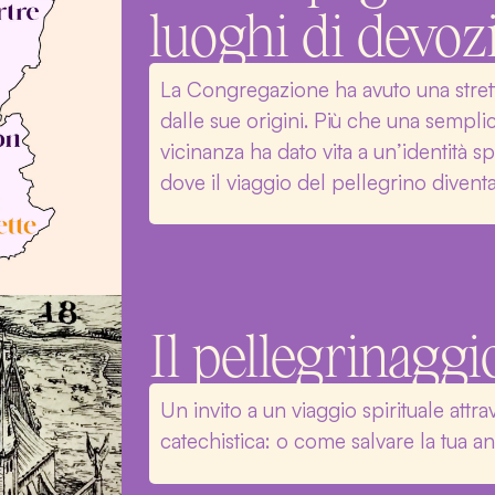
luoghi di devoz
La Congregazione ha avuto una strett
dalle sue origini. Più che una sempl
vicinanza ha dato vita a un’identità sp
dove il viaggio del pellegrino diventa
Il pellegrinaggi
Un invito a un viaggio spirituale att
catechistica: o come salvare la tua a