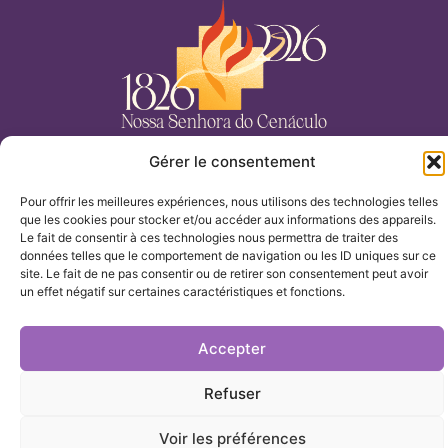
Nossa Senhora do Cenáculo
Gérer le consentement
INÍCIO
Pour offrir les meilleures expériences, nous utilisons des technologies telles
TEMAS
que les cookies pour stocker et/ou accéder aux informations des appareils.
Le fait de consentir à ces technologies nous permettra de traiter des
données telles que le comportement de navigation ou les ID uniques sur ce
NOSSOS ARQUIVOS
site. Le fait de ne pas consentir ou de retirer son consentement peut avoir
un effet négatif sur certaines caractéristiques et fonctions.
NOSSA PRESENÇA
Accepter
Nossa Senhora do Cenáculo ©2025
Refuser
Aviso legal e política de privacidade
Cookies
Voir les préférences
Produzido por Bluekat Digital