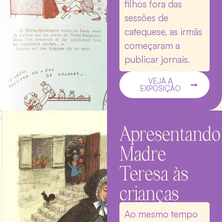
filhos fora das
sessões de
catequese, as irmãs
começaram a
publicar jornais.
VEJA A
EXPOSIÇÃO
Apresentando
Madre
Teresa às
crianças
Ao mesmo tempo