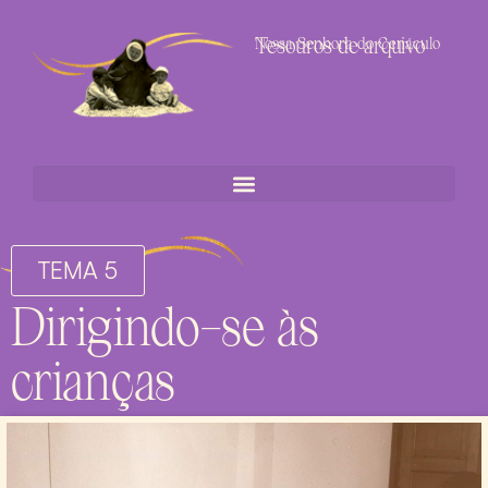
Tesouros de arquivo
Nossa Senhora do Cenáculo
TEMA 5
Dirigindo-se às
crianças