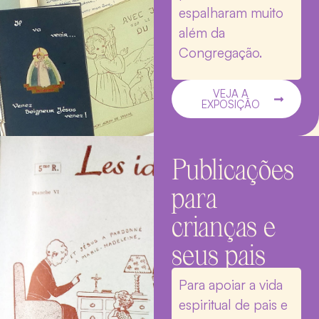
espalharam muito
além da
Congregação.
VEJA A
EXPOSIÇÃO
Publicações
para
crianças e
seus pais
Para apoiar a vida
espiritual de pais e