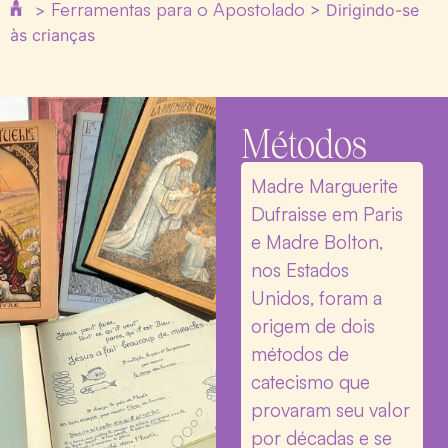
Ferramentas para o Apostolado
>
>
Dirigindo-se
às crianças
Métodos
Madre Marguerite
Dufraisse em Paris
e Madre Bolton,
nos Estados
Unidos, foram a
origem de dois
métodos de
catecismo que
provaram seu valor
por décadas e se