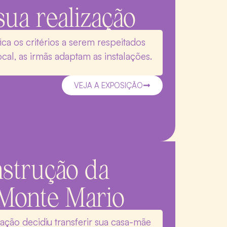
sua realização
ca os critérios a serem respeitados
al, as irmãs adaptam as instalações.
VEJA A EXPOSIÇÃO
strução da
 Monte Mario
ação decidiu transferir sua casa-mãe