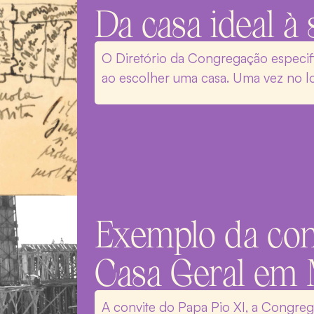
Da casa ideal à 
O Diretório da Congregação especifi
ao escolher uma casa. Uma vez no loc
Exemplo da con
Casa Geral em
A convite do Papa Pio XI, a Congreg