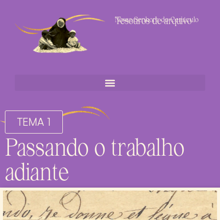
Tesouros de arquivo
Nossa Senhora do Cenáculo
TEMA 1
Passando o trabalho
adiante