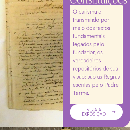
O carisma é
transmitido por
meio dos textos
fundamentais
legados pelo
fundador, os
verdadeiros
repositórios de sua
visão: são as Regras
escritas pelo Padre
Terme.
VEJA A
EXPOSIÇÃO