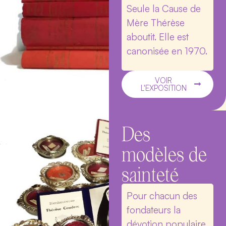
Seule la Cause de
Mère Thérèse
aboutit. Elle est
canonisée en 1970.
VOIR
L'EXPOSITION
Des
modèles de
sainteté
Pour chacun des
fondateurs la
dévotion populaire