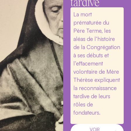
tardive
La mort
prématurée du
Père Terme, les
aléas de l’histoire
de la Congrégation
à ses débuts et
l’effacement
volontaire de Mère
Thérèse expliquent
la reconnaissance
tardive de leurs
rôles de
fondateurs.
VOIR