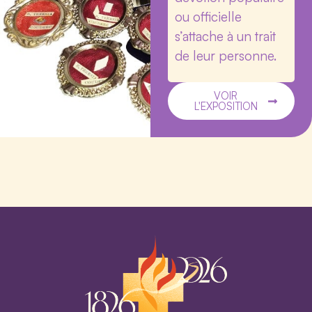
ou officielle
s’attache à un trait
de leur personne.
VOIR
L'EXPOSITION