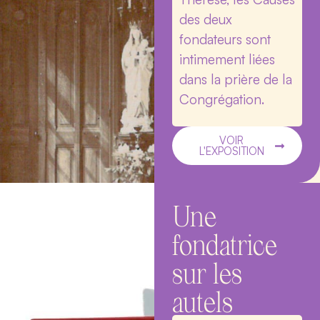
des deux
fondateurs sont
intimement liées
dans la prière de la
Congrégation.
VOIR
L'EXPOSITION
Une
fondatrice
sur les
autels