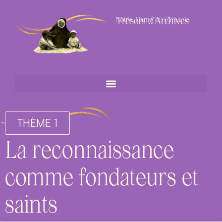
Trésors d'Archives
Notre-Dame du Cénacle
THÈME 1
La reconnaissance
comme fondateurs et
saints