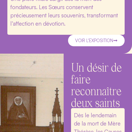
fondateurs. Les Sœurs conservent
précieusement leurs souvenirs, transformant
l’affection en dévotion.
VOIR L'EXPOSITION
Un désir de
faire
reconnaître
deux saints
Dès le lendemain
de la mort de Mère
Thérèse, les Causes